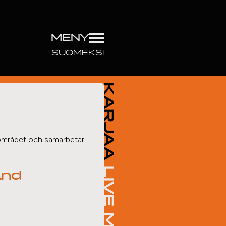
MENY
SUOMEKSI
i området och samarbetar
and