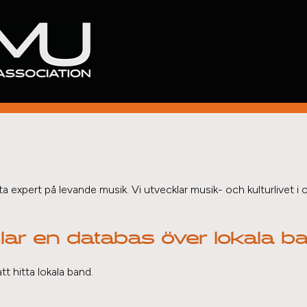
expert på levande musik. Vi utvecklar musik- och kulturlivet 
r en databas över lokala b
t hitta lokala band.