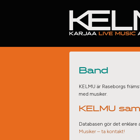
Band
KELMU är Raseborgs främsta 
med musiker.
KELMU samla
Databasen gör det enklare at
Musiker – ta kontakt!